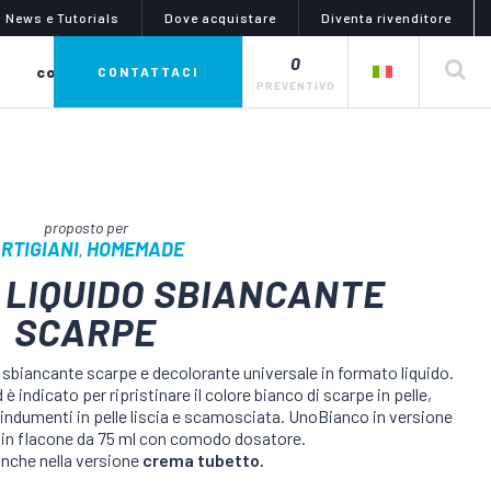
News e Tutorials
Dove acquistare
Diventa rivenditore
0
conto terzi
CONTATTACI
PREVENTIVO
RTIGIANI
HOMEMADE
,
 LIQUIDO SBIANCANTE
SCARPE
un canto di colori
colle adesivi e lubrificanti
 linea colibri è una serie
la linea artiglio propone una vasta
 sbiancante scarpe e decolorante universale in formato liquido.
ta di tinture e coloranti in
scelta di prodotti indicati per
indicato per ripristinare il colore bianco di scarpe in pelle,
rmato liquido, ideali per
l’incollaggio e la lubrificazione. il
ggiare, colorare e rifinire
catalogo risponde a tutte le
 e indumenti in pelle liscia e scamosciata. UnoBianco in versione
ti e oggetti in pelle liscia e
esigenze per qualsiasi tipologia di
o in flacone da 75 ml con comodo dosatore.
 ma anche tessuti e sintetici
materiali e impieghi in ambito fai
anche nella versione
crema tubetto.
da te e industriale.