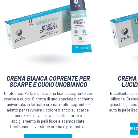
Questo
CREMA BIANCA COPRENTE PER
CREMA 
prodotto
SCARPE E CUOIO UNOBIANCO
LUCID
ha
UnoBianco Perla è una crema bianca coprente per
Eccellente lucid
più
scarpe e cuoio. Si tratta di uno speciale bianchetto
silicone. Crema
universale, in formato crema, molto coprente e
giacche, giubbott
varianti.
adatto per ravvivare il colore bianco su scarpe,
auto in pelle li
Le
sneakers, stivali, divani, sedili, borse e
abbigliamento in pelli lisce e scamosciate.
opzioni
UnoBianco in versione crema è proposto…
RI
possono