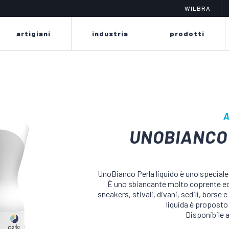
WILBRA
artigiani
industria
prodotti
A
UNOBIANCO
n limite
cambiare colore? è facile
sta da spray
la linea poker è studiata e
la
UnoBianco Perla liquido è uno speciale
re, pulire,
progettata per consentire
comple
È uno sbiancante molto coprente ed è 
 profumare
facilmente il rinnovamento o il
fo
 auto, selle e
cambiamento di tinteggiatura di
tinte
sneakers, stivali, divani, sedili, borse
ento e divani
pelli e tessuti grazie alla
prodot
liquida è propost
delicatezza della sua formula senza
nabuk,
Disponibile 
rovinare o seccare i materiali