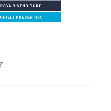
ROVA RIVENDITORE
ICHIEDI PREVENTIVO
PROFUMATORI E
SOLVENTI E DILUENTI
ANTIODORE
TORI E SMACCHIATORI
VERNICI E TINTURE