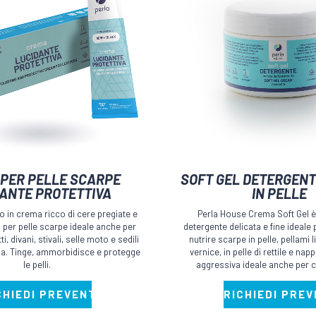
Questo
PER PELLE SCARPE
SOFT GEL DETERGEN
prodotto
ANTE PROTETTIVA
IN PELLE
ha
o in crema ricco di cere pregiate e
Perla House Crema Soft Gel 
più
 per pelle scarpe ideale anche per
detergente delicata e fine ideale
i, divani, stivali, selle moto e sedili
nutrire scarpe in pelle, pellami li
varianti.
scia. Tinge, ammorbidisce e protegge
vernice, in pelle di rettile e na
Le
le pelli.
aggressiva ideale anche per ca
opzioni
CHIEDI PREVENTIVO
RICHIEDI PRE
possono