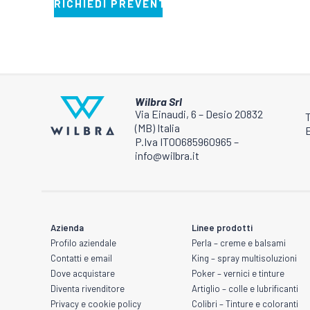
essere
RICHIEDI PREVENTIVO
scelte
nella
pagina
del
prodotto
Wilbra Srl
Via Einaudi, 6 – Desio 20832
(MB) Italia
E
P.Iva IT00685960965 –
info@wilbra.it
Azienda
Linee prodotti
Profilo aziendale
Perla – creme e balsami
Contatti e email
King – spray multisoluzioni
Dove acquistare
Poker – vernici e tinture
Diventa rivenditore
Artiglio – colle e lubrificanti
Privacy e cookie policy
Colibri – Tinture e coloranti