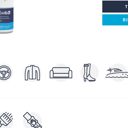
T
R
LUCIDANTI E
ZZANTI
BRILLANTANTI
TI E
NUTRIENTI E STUCCANTI
PULI
NTI