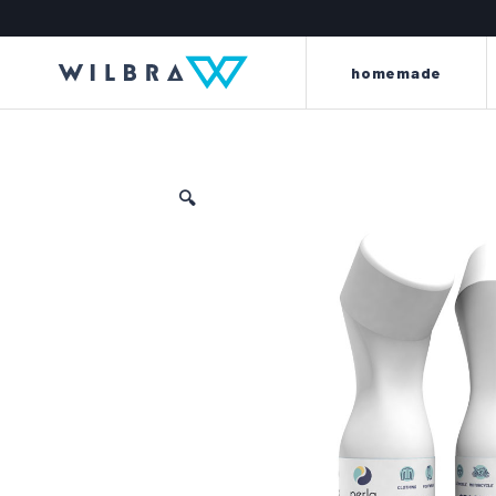
homemade
🔍
luce ed energia al tuo pellame
non porti alcu
la linea perla offre un’attenta
la linea king è compo
selezione di articoli e accessori di
per rinnovare, tinge
primissima qualità, per rispondere
impermeabilizzare,
a ogni esigenza di pulizia,
abbigliamento, interni
protezione, cura e manutenzione di
tute da moto, arredam
qualsiasi tipo di pellame