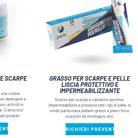
Questo
TE SCARPE
GRASSO PER SCARPE E PELLE
prodotto
LISCIA PROTETTIVO E
IMPERMEABILIZZANTE
ha
è una crema
più
 per detergere e
Grasso per scarpe e calzature sportive.
sci, articoli in
Impermeabilizza e preserva tutti i tipi di pelle, in
varianti.
ppe. Crema non
modo particolare pellami grassi a pieno fiore,
Le
pi pregiati.
scarponi da montagna, ecc.
opzioni
VENTIVO
RICHIEDI PREVENTIVO
possono