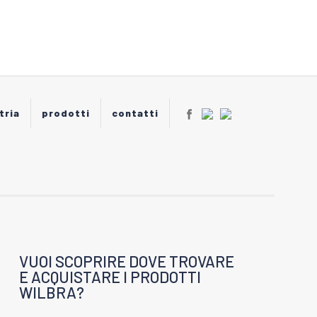
essere
scelte
nella
pagina
del
prodotto
tria
prodotti
contatti
VUOI SCOPRIRE DOVE TROVARE
E ACQUISTARE I PRODOTTI
WILBRA?