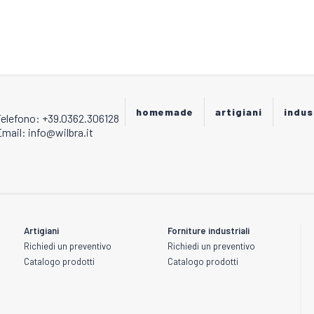
essere
scelte
nella
pagina
del
prodotto
homemade
artigiani
indus
Telefono: +39.0362.306128
mail: info@wilbra.it
Artigiani
Forniture industriali
Richiedi un preventivo
Richiedi un preventivo
Catalogo prodotti
Catalogo prodotti