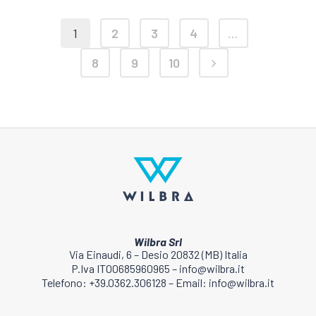
1
2
3
4
…
8
9
10
Wilbra Srl
Via Einaudi, 6 – Desio 20832 (MB) Italia
P.Iva IT00685960965 – info@wilbra.it
Telefono: +39.0362.306128 – Email: info@wilbra.it