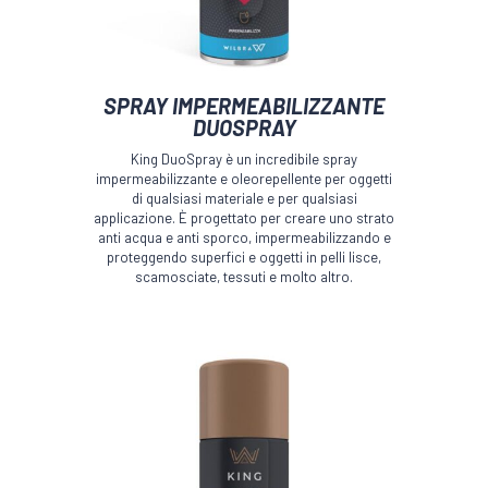
Questo
SPRAY IMPERMEABILIZZANTE
prodotto
DUOSPRAY
ha
più
King DuoSpray è un incredibile spray
varianti.
impermeabilizzante e oleorepellente per oggetti
Le
di qualsiasi materiale e per qualsiasi
opzioni
applicazione. È progettato per creare uno strato
anti acqua e anti sporco, impermeabilizzando e
possono
proteggendo superfici e oggetti in pelli lisce,
essere
scamosciate, tessuti e molto altro.
scelte
nella
pagina
del
prodotto