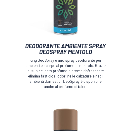
Questo
DEODORANTE AMBIENTE SPRAY
prodotto
DEOSPRAY MENTOLO
ha
più
King DeoSpray è uno spray deodorante per
varianti.
ambienti e scarpe al profumo di mentolo. Grazie
Le
al suo delicato profumo e aroma rinfrescante
opzioni
elimina fastidiosi odori nelle calzature e negli
ambienti domestici. DeoSpray è disponibile
possono
anche al profumo di talco.
essere
scelte
nella
pagina
del
prodotto