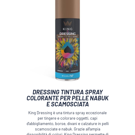
Questo
DRESSING TINTURA SPRAY
prodotto
COLORANTE PER PELLE NABUK
ha
E SCAMOSCIATA
più
varianti.
King Dressing è una tintura spray eccezionale
Le
per tingere e colorare oggetti, capi
opzioni
d'abbigliamento, borse, divani e calzature in pelli
possono
scamosciate e nabuk. Grazie all'ampia
disponibilità di colori, King Dressing permette di