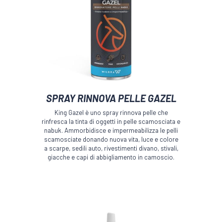
Questo
SPRAY RINNOVA PELLE GAZEL
prodotto
ha
King Gazel è uno spray rinnova pelle che
più
rinfresca la tinta di oggetti in pelle scamosciata e
varianti.
nabuk. Ammorbidisce e impermeabilizza le pelli
Le
scamosciate donando nuova vita, luce e colore
a scarpe, sedili auto, rivestimenti divano, stivali,
opzioni
giacche e capi di abbigliamento in camoscio.
possono
essere
scelte
nella
pagina
del
prodotto