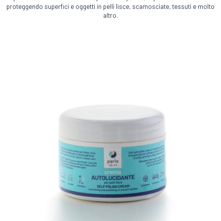
Le
proteggendo superfici e oggetti in pelli lisce, scamosciate, tessuti e molto
altro.
opzioni
possono
essere
scelte
nella
pagina
del
prodotto