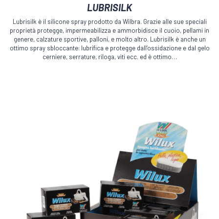
LUBRISILK
prodotto
ha
Lubrisilk è il silicone spray prodotto da Wilbra. Grazie alle sue speciali
più
proprietà protegge, impermeabilizza e ammorbidisce il cuoio, pellami in
varianti.
genere, calzature sportive, palloni, e molto altro. Lubrisilk è anche un
Le
ottimo spray sbloccante: lubrifica e protegge dall’ossidazione e dal gelo
cerniere, serrature, riloga, viti ecc. ed è ottimo…
opzioni
possono
essere
scelte
nella
pagina
del
prodotto