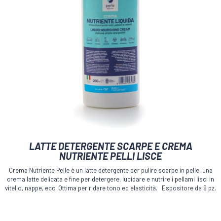
Questo
LATTE DETERGENTE SCARPE E CREMA
prodotto
NUTRIENTE PELLI LISCE
ha
più
Crema Nutriente Pelle è un latte detergente per pulire scarpe in pelle, una
varianti.
crema latte delicata e fine per detergere, lucidare e nutrire i pellami lisci in
Le
vitello, nappe, ecc. Ottima per ridare tono ed elasticità. Espositore da 9 pz.
opzioni
possono
essere