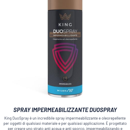
Questo
SPRAY IMPERMEABILIZZANTE DUOSPRAY
prodotto
ha
King DuoSpray è un incredibile spray impermeabilizzante e oleorepellente
più
per oggetti di qualsiasi materiale e per qualsiasi applicazione. È progettato
varianti.
per creare uno strato anti acqua e anti sporco, impermeabilizzando e