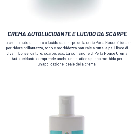
Questo
CREMA AUTOLUCIDANTE E LUCIDO DA SCARPE
prodotto
ha
La crema autolucidante e lucido da scarpe della serie Perla House è ideale
più
per ridare brillantezza, tono e morbidezza naturale a tutte le pelli lisce di
varianti.
divani, borse, cinture, scarpe, ecc. La confezione di Perla House Crema
Le
Autolucidante comprende anche una pratica spugna morbida per
un'applicazione ideale della crema.
opzioni
possono
essere
scelte
nella
pagina
del
prodotto