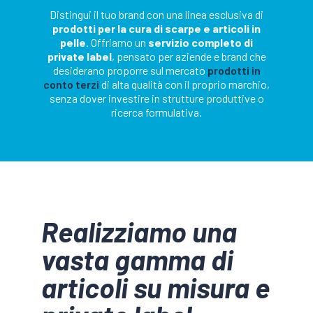
Distingui il tuo brand con una linea esclusiva di
prodotti per la cura di scarpe e articoli in
pelle
. Offriamo un
servizio completo di
private label
, pensato per aziende e brand che
desiderano proporre sul mercato
prodotti in
conto terzi
di alta qualità con il proprio marchio,
senza dover investire in strutture produttive o
ricerca formulativa.
Realizziamo una
vasta gamma di
articoli su misura e