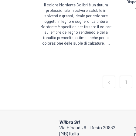
Dispo
più
variant
Il colore Mordente Colibri è un tintura
professionale in polvere solubile in
varianti.
Le
solventi e grassi, ideale per colorare
Le
opzion
oggetti in legno e sughero. La tintura
opzioni
Mordente è specifica per fissare il colore
posso
sulle fibre del legno rendendole della
possono
essere
tonalità prescelta, ottima anche per la
essere
scelte
colorazione delle suole di calzature. …
scelte
nella
nella
pagina
pagina
del
del
prodot
1
prodotto
Wilbra Srl
Via Einaudi, 6 – Desio 20832
(MB) Italia
E