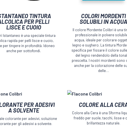
o
Questo
STANTANEO TINTURA
COLORI MORDENTI
to
prodotto
ALCOLICA PER PELLI
SOLUBILI IN ACQU
LISCE E CUOIO
ha
Il colore Mordente Colibri è una ti
più
professionale in polvere solubile
ri Istantaneo è una speciale tintura
acqua, ideale per colorare oggett
lica rapida per pelli lisce e cuoio,
i.
varianti.
legno e sughero. La tintura Morde
le per tingere in profondità. Idoneo
Le
specifica per fissare il colore sulle
anche per sottofondi.
del legno rendendolo della tonal
i
opzioni
prescelta. I nostri mordenti sono 
no
possono
anche per la colorazione delle s
essere
delle…
scelte
nella
pagina
del
o
Questo
LORANTE PER ADESIVI
COLORE ALLA CER
to
prodotto
to
prodotto
A SOLVENTE
Colore alla Cera è una Sforma liqu
ha
freddo per suole, tacchi, lisse e 
ale colorante per adesivi, soluzione
più
brillantezza naturale.
orante per gli adesivi a solvente.