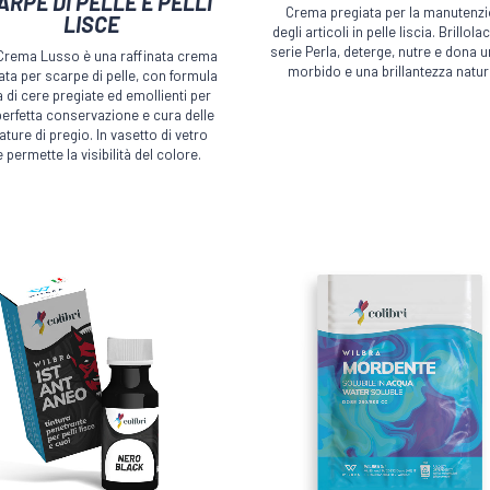
ARPE DI PELLE E PELLI
Crema pregiata per la manutenz
LISCE
ha
degli articoli in pelle liscia. Brillolac
più
serie Perla, deterge, nutre e dona u
Crema Lusso è una raffinata crema
morbido e una brillantezza natur
ata per scarpe di pelle, con formula
i.
varianti.
a di cere pregiate ed emollienti per
LUCIDANTI E
Le
ZZANTI
erfetta conservazione e cura delle
BRILLANTANTI
i
ature di pregio. In vasetto di vetro
opzioni
 permette la visibilità del colore.
no
possono
essere
TI E
NUTRIENTI E STUCCANTI
PULI
scelte
NTI
nella
pagina
del
to
prodotto