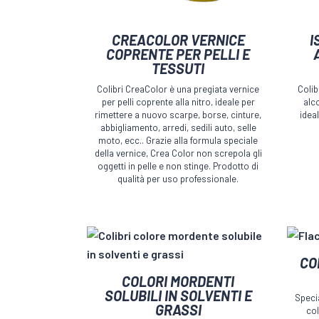
Questo
Quest
CREACOLOR VERNICE
I
prodotto
prodot
COPRENTE PER PELLI E
TESSUTI
ha
ha
più
più
Colibri CreaColor è una pregiata vernice
Colib
per pelli coprente alla nitro, ideale per
alco
varianti.
variant
rimettere a nuovo scarpe, borse, cinture,
idea
Le
Le
abbigliamento, arredi, sedili auto, selle
opzioni
moto, ecc.. Grazie alla formula speciale
opzion
della vernice, Crea Color non screpola gli
possono
posso
oggetti in pelle e non stinge. Prodotto di
essere
essere
qualità per uso professionale.
scelte
scelte
nella
nella
pagina
pagina
del
del
Quest
CO
prodotto
prodot
Questo
prodot
COLORI MORDENTI
prodotto
ha
SOLUBILI IN SOLVENTI E
Speci
GRASSI
ha
più
col