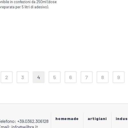
nibile in confezioni da 250ml (dose
i.
varianti.
preparata per 5 litri di adesivo).
Le
i
opzioni
no
possono
essere
scelte
nella
pagina
del
to
prodotto
2
3
4
5
6
7
8
9
homemade
artigiani
indus
Telefono: +39.0362.306128
mail: info@wilbra.it