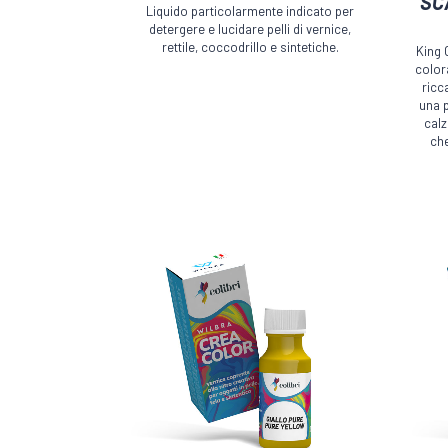
SC
Liquido particolarmente indicato per
ha
ha
detergere e lucidare pelli di vernice,
più
più
rettile, coccodrillo e sintetiche.
King 
color
varianti.
variant
ricc
Le
Le
ADESIVI E COLLE
IMPERMEABILI
una p
opzioni
opzion
calz
che
possono
posso
essere
essere
LUBRIFICAN
CERE AUSILIARIE
scelte
scelte
SBLOCCA
nella
nella
pagina
pagina
del
del
prodotto
prodot