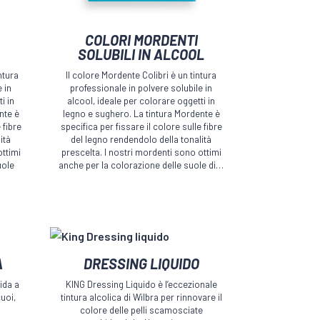
Questo
COLORI MORDENTI
prodotto
A
SOLUBILI IN ALCOOL
ha
ntura
Il colore Mordente Colibri è un tintura
più
 in
professionale in polvere solubile in
i in
alcool, ideale per colorare oggetti in
varianti.
nte è
legno e sughero. La tintura Mordente è
Le
 fibre
specifica per fissare il colore sulle fibre
ità
del legno rendendolo della tonalità
opzioni
ottimi
prescelta. I nostri mordenti sono ottimi
possono
uole
anche per la colorazione delle suole di…
essere
scelte
nella
pagina
del
Questo
A
DRESSING LIQUIDO
prodotto
prodotto
ida a
KING Dressing Liquido è l’eccezionale
ha
cuoi,
tintura alcolica di Wilbra per rinnovare il
più
colore delle pelli scamosciate