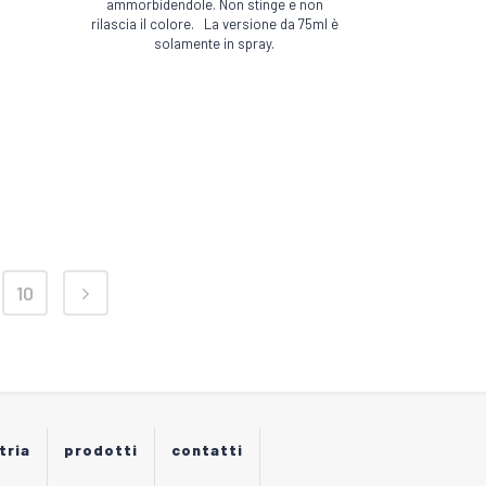
ammorbidendole. Non stinge e non
varianti.
rilascia il colore. La versione da 75ml è
Le
solamente in spray.
opzioni
possono
essere
scelte
nella
pagina
del
prodotto
10
tria
prodotti
contatti