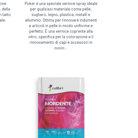
ione
Poker è una speciale vernice spray ideale
ha
, della
per qualsiasi materiale come pelle,
più
n tatto
sughero, legno, plastica, metalli e
ale.
alluminio. Ottima per rinnovare indumenti
varianti.
e articoli in pelle in modo uniforme e
PROFUMATORI E
Le
perfetto. È una vernice coprente alla
SOLVENTI E DILUENTI
ANTIODORE
nitro, specifica per la colorazione e il
opzioni
rinnovamento di capi e accessori in
possono
cuoio…
essere
TORI E SMACCHIATORI
VERNICI E TINTURE
scelte
nella
pagina
del
prodotto