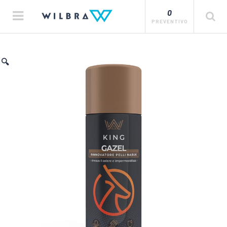
0
PREVENTIVO
🔍