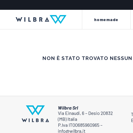
homemade
NON È STATO TROVATO NESSUN 
luce ed energia al tuo pellame
non porti alcu
la linea perla offre un’attenta
la linea king è compo
selezione di articoli e accessori di
per rinnovare, tinge
primissima qualità, per rispondere
impermeabilizzare,
Wilbra Srl
a ogni esigenza di pulizia,
abbigliamento, interni
Via Einaudi, 6 – Desio 20832
protezione, cura e manutenzione di
tute da moto, arredam
(MB) Italia
E
qualsiasi tipo di pellame
P.Iva IT00685960965 –
info@wilbra.it