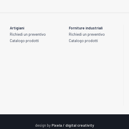
LUCIDANTI E
Artigiani
Forniture industriali
ZZANTI
BRILLANTANTI
Richiedi un preventivo
Richiedi un preventivo
Catalogo prodotti
Catalogo prodotti
TI E
NUTRIENTI E STUCCANTI
PULI
NTI
design by
Pixela / digital creativity