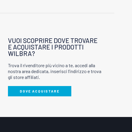
PROFUMATORI E
SOLVENTI E DILUENTI
ANTIODORE
VUOI SCOPRIRE DOVE TROVARE
E ACQUISTARE I PRODOTTI
WILBRA?
TORI E SMACCHIATORI
VERNICI E TINTURE
Trova il rivenditore più vicino a te, accedi alla
nostra area dedicata, inserisci l’indirizzo e trova
gli store affiliati.
DOVE ACQUISTARE