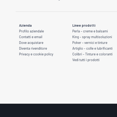
Azienda
Linee prodotti
ADESIVI E COLLE
IMPERMEABILI
Profilo aziendale
Perla – creme e balsami
Contatti e email
King – spray multisoluzioni
Dove acquistare
Poker – vernici e tinture
Diventa rivenditore
Artiglio – colle e lubrificanti
LUBRIFICAN
CERE AUSILIARIE
SBLOCCA
Privacy e cookie policy
Colibri – Tinture e coloranti
Vedi tutti i prodotti