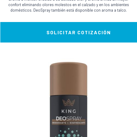
Las
confort eliminando olores molestos en el calzado y en los ambientes
opciones
domésticos. DeoSpray también está disponible con aroma a talco.
se
pueden
elegir
SOLICITAR COTIZACIÓN
en
la
página
de
producto