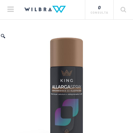
0
CONSULTA
🔍