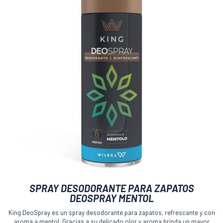
Este
SPRAY DESODORANTE PARA ZAPATOS
producto
DEOSPRAY MENTOL
tiene
múltiples
King DeoSpray es un spray desodorante para zapatos, refrescante y con
variantes.
aroma a mentol. Gracias a su delicado olor y aroma brinda un mayor